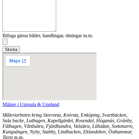
Bifoga gärna bilder, handlingar, ritningar m.m.
Skicka
Målare i Uppsala & Uppland
Måleriarbeten kring Storvreta, Knivsta, Enköping, Svartbäcken,
Sala backe, Luthagen, Kapellgärdet, Rosendal, Höganäs, Gränby,
Fålhagen, Vårdsätra, Fjärdhundra, Valsätra, Lillsidan, Sommarro,
Kungsängen, Nyby, Stabby, Lindbacken, Eklundshov, Östhammar,
Tierp m.m.