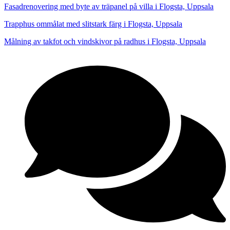
Fasadrenovering med byte av träpanel på villa i Flogsta, Uppsala
Trapphus ommålat med slitstark färg i Flogsta, Uppsala
Målning av takfot och vindskivor på radhus i Flogsta, Uppsala