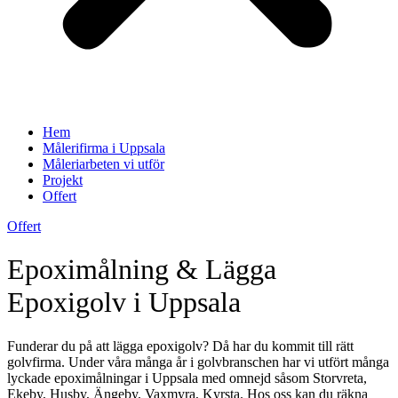
Hem
Målerifirma i Uppsala
Måleriarbeten vi utför
Projekt
Offert
Offert
Epoximålning & Lägga
Epoxigolv i Uppsala
Funderar du på att lägga epoxigolv? Då har du kommit till rätt
golvfirma. Under våra många år i golvbranschen har vi utfört många
lyckade epoximålningar i Uppsala med omnejd såsom Storvreta,
Ekeby, Husby, Ängeby, Vaxmyra, Kyrsta. Hos oss kan du räkna