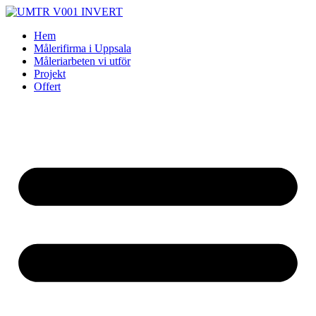
Skip
to
Hem
content
Målerifirma i Uppsala
Måleriarbeten vi utför
Projekt
Offert