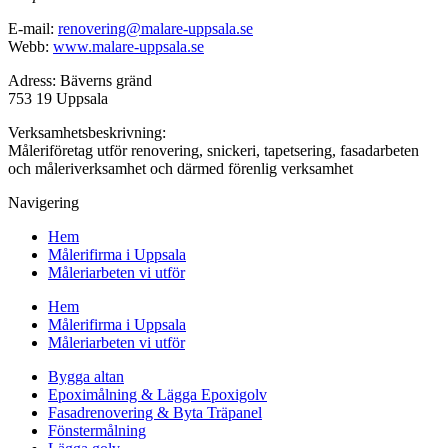
E-mail:
renovering@malare-uppsala.se
Webb:
www.malare-uppsala.se
Adress: Bäverns gränd
753 19 Uppsala
Verksamhetsbeskrivning:
Måleriföretag utför renovering, snickeri, tapetsering, fasadarbeten
och måleriverksamhet och därmed förenlig verksamhet
Navigering
Hem
Målerifirma i Uppsala
Måleriarbeten vi utför
Hem
Målerifirma i Uppsala
Måleriarbeten vi utför
Bygga altan
Epoximålning & Lägga Epoxigolv
Fasadrenovering & Byta Träpanel
Fönstermålning