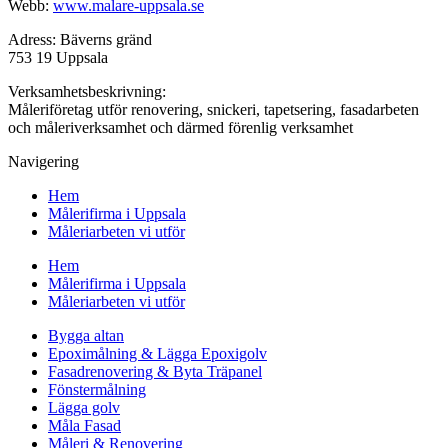
Webb:
www.malare-uppsala.se
Adress: Bäverns gränd
753 19 Uppsala
Verksamhetsbeskrivning:
Måleriföretag utför renovering, snickeri, tapetsering, fasadarbeten
och måleriverksamhet och därmed förenlig verksamhet
Navigering
Hem
Målerifirma i Uppsala
Måleriarbeten vi utför
Hem
Målerifirma i Uppsala
Måleriarbeten vi utför
Bygga altan
Epoximålning & Lägga Epoxigolv
Fasadrenovering & Byta Träpanel
Fönstermålning
Lägga golv
Måla Fasad
Måleri & Renovering