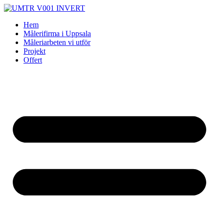
Skip
to
Hem
content
Målerifirma i Uppsala
Måleriarbeten vi utför
Projekt
Offert