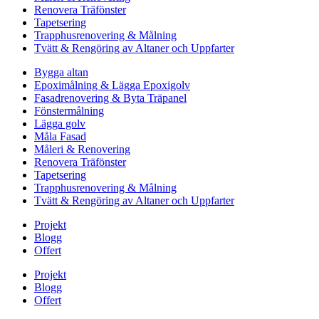
Renovera Träfönster
Tapetsering
Trapphusrenovering & Målning
Tvätt & Rengöring av Altaner och Uppfarter
Bygga altan
Epoximålning & Lägga Epoxigolv
Fasadrenovering & Byta Träpanel
Fönstermålning
Lägga golv
Måla Fasad
Måleri & Renovering
Renovera Träfönster
Tapetsering
Trapphusrenovering & Målning
Tvätt & Rengöring av Altaner och Uppfarter
Projekt
Blogg
Offert
Projekt
Blogg
Offert