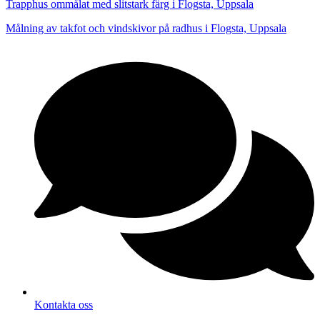
Trapphus ommålat med slitstark färg i Flogsta, Uppsala
Målning av takfot och vindskivor på radhus i Flogsta, Uppsala
Kontakta oss