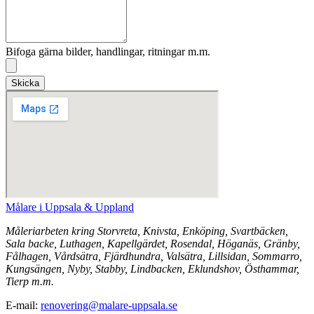
Bifoga gärna bilder, handlingar, ritningar m.m.
Skicka
Målare i Uppsala & Uppland
Måleriarbeten kring Storvreta, Knivsta, Enköping, Svartbäcken,
Sala backe, Luthagen, Kapellgärdet, Rosendal, Höganäs, Gränby,
Fålhagen, Vårdsätra, Fjärdhundra, Valsätra, Lillsidan, Sommarro,
Kungsängen, Nyby, Stabby, Lindbacken, Eklundshov, Östhammar,
Tierp m.m.
E-mail:
renovering@malare-uppsala.se