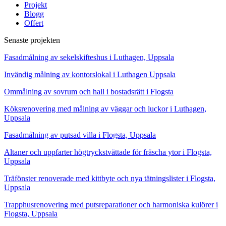
Projekt
Blogg
Offert
Senaste projekten
Fasadmålning av sekelskifteshus i Luthagen, Uppsala
Invändig målning av kontorslokal i Luthagen Uppsala
Ommålning av sovrum och hall i bostadsrätt i Flogsta
Köksrenovering med målning av väggar och luckor i Luthagen,
Uppsala
Fasadmålning av putsad villa i Flogsta, Uppsala
Altaner och uppfarter högtryckstvättade för fräscha ytor i Flogsta,
Uppsala
Träfönster renoverade med kittbyte och nya tätningslister i Flogsta,
Uppsala
Trapphusrenovering med putsreparationer och harmoniska kulörer i
Flogsta, Uppsala