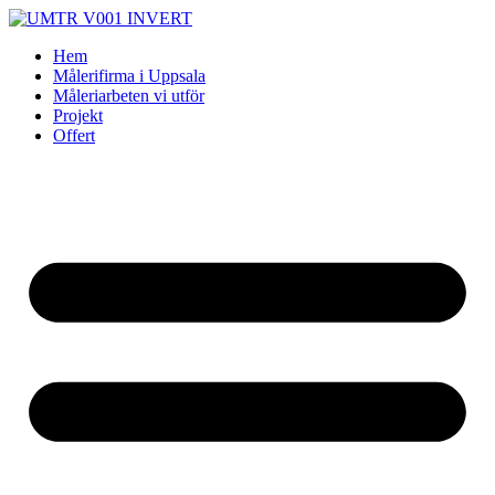
Skip
to
Hem
content
Målerifirma i Uppsala
Måleriarbeten vi utför
Projekt
Offert