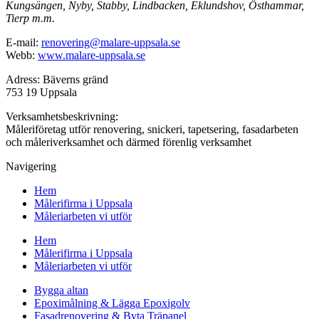
Kungsängen, Nyby, Stabby, Lindbacken, Eklundshov, Östhammar,
Tierp m.m.
E-mail:
renovering@malare-uppsala.se
Webb:
www.malare-uppsala.se
Adress: Bäverns gränd
753 19 Uppsala
Verksamhetsbeskrivning:
Måleriföretag utför renovering, snickeri, tapetsering, fasadarbeten
och måleriverksamhet och därmed förenlig verksamhet
Navigering
Hem
Målerifirma i Uppsala
Måleriarbeten vi utför
Hem
Målerifirma i Uppsala
Måleriarbeten vi utför
Bygga altan
Epoximålning & Lägga Epoxigolv
Fasadrenovering & Byta Träpanel