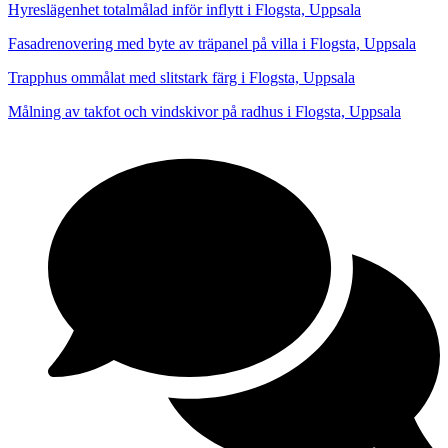
Hyreslägenhet totalmålad inför inflytt i Flogsta, Uppsala
Fasadrenovering med byte av träpanel på villa i Flogsta, Uppsala
Trapphus ommålat med slitstark färg i Flogsta, Uppsala
Målning av takfot och vindskivor på radhus i Flogsta, Uppsala