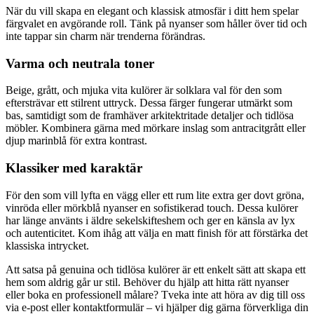
När du vill skapa en elegant och klassisk atmosfär i ditt hem spelar
färgvalet en avgörande roll. Tänk på nyanser som håller över tid och
inte tappar sin charm när trenderna förändras.
Varma och neutrala toner
Beige, grått, och mjuka vita kulörer är solklara val för den som
eftersträvar ett stilrent uttryck. Dessa färger fungerar utmärkt som
bas, samtidigt som de framhäver arkitektritade detaljer och tidlösa
möbler. Kombinera gärna med mörkare inslag som antracitgrått eller
djup marinblå för extra kontrast.
Klassiker med karaktär
För den som vill lyfta en vägg eller ett rum lite extra ger dovt gröna,
vinröda eller mörkblå nyanser en sofistikerad touch. Dessa kulörer
har länge använts i äldre sekelskifteshem och ger en känsla av lyx
och autenticitet. Kom ihåg att välja en matt finish för att förstärka det
klassiska intrycket.
Att satsa på genuina och tidlösa kulörer är ett enkelt sätt att skapa ett
hem som aldrig går ur stil. Behöver du hjälp att hitta rätt nyanser
eller boka en professionell målare? Tveka inte att höra av dig till oss
via e-post eller kontaktformulär – vi hjälper dig gärna förverkliga din